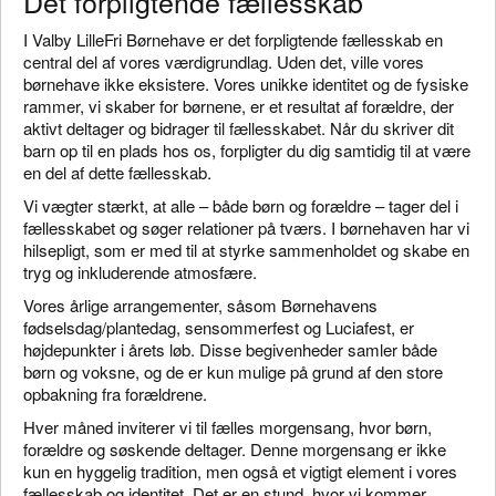
Det forpligtende fællesskab
I Valby LilleFri Børnehave er det forpligtende fællesskab en
central del af vores værdigrundlag. Uden det, ville vores
børnehave ikke eksistere. Vores unikke identitet og de fysiske
rammer, vi skaber for børnene, er et resultat af forældre, der
aktivt deltager og bidrager til fællesskabet. Når du skriver dit
barn op til en plads hos os, forpligter du dig samtidig til at være
en del af dette fællesskab.
Vi vægter stærkt, at alle – både børn og forældre – tager del i
fællesskabet og søger relationer på tværs. I børnehaven har vi
hilsepligt, som er med til at styrke sammenholdet og skabe en
tryg og inkluderende atmosfære.
Vores årlige arrangementer, såsom Børnehavens
fødselsdag/plantedag, sensommerfest og Luciafest, er
højdepunkter i årets løb. Disse begivenheder samler både
børn og voksne, og de er kun mulige på grund af den store
opbakning fra forældrene.
Hver måned inviterer vi til fælles morgensang, hvor børn,
forældre og søskende deltager. Denne morgensang er ikke
kun en hyggelig tradition, men også et vigtigt element i vores
fællesskab og identitet. Det er en stund, hvor vi kommer