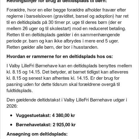
Retningslinjer for brug af deltidsplads til børn:
Forældre, hvor en eller begge forældre afholder fravær efter
reglerne i barselsloven (graviditet, barsel og adoption) har ret
til en deltidsplads på 30 timer pr. uge til deres børn (der er
mellem 26 uger og til skolestart) mod en reduceret betaling.
Retten til en deltidsplads gælder i én sammenhængende
periode pr. barn og kan ikke afbrydes i mere end 5 uger.
Retten gælder alle børn, der bor i husstanden.
Hvordan er rammerne for en deltidsplads hos os:
I Valby LilleFri Børnehave kan en deltidsplads benyttes mellem
kl. 8.15 og 14.15. Det betyder, at barnet tidligst kan afleveres
kl. 8.15 og senest kan afhentes kl. 14.15. Er der brug for
pasning uden for dette tidsrum skal forældrene overgå til
fuldtidsplads.
Den gældende deltidstakst i Valby LilleFri Børnehave udgør i
2026:
Vuggestuetakst:
4 380,00 kr
Børnehavetakst:
2 925,00 kr
Ansøgning om deltidsplads: