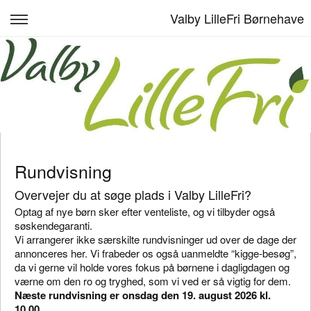
Valby LilleFri Børnehave
Om Valby LilleFri
Værdier & læreplaner
Madplan
Hverdag & traditioner
Rundvisning
Kontakt
Overvejer du at søge plads i Valby LilleFri?
Personale
Optag af nye børn sker efter venteliste, og vi tilbyder også
søskendegaranti.
Log ind
Vi arrangerer ikke særskilte rundvisninger ud over de dage der
annonceres her. Vi frabeder os også uanmeldte “kigge-besøg”,
da vi gerne vil holde vores fokus på børnene i dagligdagen og
værne om den ro og tryghed, som vi ved er så vigtig for dem.
Næste rundvisning er onsdag den 19. august 2026 kl.
10.00