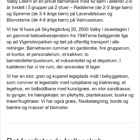
Valby LilleFri er en privat børnehave med 42 børn i alderen 2-6
år fordelt i 3 grupper på 2 stuer – Rødderne (de 2-3 årige børn)
og Spirerne (de 3-4 årige børn) på Lavendelstuen og
Blomsterne (de 4-6 årige børn) på Valmuestuen.
Vi har til huse på Skyttegårdvej 20, 2500 Valby i stueetagen i
en gammel beboelsesejendom fra 1940’erne beliggende lige
op ad Vigerslevparken og tæt på offentlig transport i alle
retninger. Børnehaven rummer en garderobe, fire grupperum,
et kontor, et personalerum, et køkken, to
børnetoiletter/puslerum, et voksentoilet og et depotrum. I
kælderen har vi tre rum, der anvendes til lager.
Vi har en stor, grøn og kuperet legeplads midt i bebyggelsen,
som rummer et legestativ med rutsjebane og klatrevæg, et
legehus, en fodboldbane med kunstgræs, en stor sandkasse,
to gynger, tre hængekøjer, en pilehytte, plantekasser, buske og
træer/frugttræer. Vi har også græs, flisebelægning, borde og
bænke og masser af blomster.