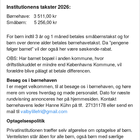
Institutionens takster 2026:
Børnehave: 3 511,00 kr
Småbørn: 5 256,00 kr
For børn indtil 3 år og 1 måned betales småbørnstakst og for
børn over denne alder betales børnehavetakst. Da ”pengene
følger barnet” vil der også her være søskende-rabat.
OBS: Har barnet bopæl i anden kommune, hvor
driftstilskuddet er mindre end Københavns Kommune, vil
forældre blive pålagt at betale differencen.
Besøg os i børnehaven
I er meget velkommen, til at besøge os i børnehaven, og høre
mere om vores hverdag og møde personalet. Dato for næste
rundvisning annonceres her på hjemmesiden. Kontakt
børnehavens leder Hanne Kühn på tlf. 27131178 eller send en
mail til
valbylillefri@gmail.com
Optagelsespolitik
Privatinstitutionen træffer selv afgørelse om optagelse af børn.
Ventelisten står åben for alle børn, også børn med særlige